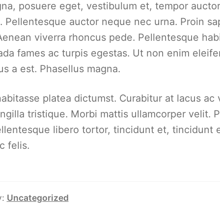
na, posuere eget, vestibulum et, tempor auctor, 
. Pellentesque auctor neque nec urna. Proin sap
 Aenean viverra rhoncus pede. Pellentesque habi
da fames ac turpis egestas. Ut non enim eleifen
us a est. Phasellus magna.
abitasse platea dictumst. Curabitur at lacus ac ve
ngilla tristique. Morbi mattis ullamcorper velit.
llentesque libero tortor, tincidunt et, tincidun
c felis.
y:
Uncategorized