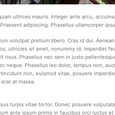
quam ultrices mauris. Integer ante arcu, accums
 Praesent adipiscing. Phasellus ullamcorper i
lum volutpat pretium libero. Cras id dui. Aenean 
ros, ultricies sit amet, nonummy id, imperdiet fe
it risus. Phasellus nec sem in justo pellentesque 
c neque. Phasellus leo dolor, tempus non, auctor 
 tincidunt non, euismod vitae, posuere imperdi
erat at massa.
sus turpis vitae tortor. Donec posuere vulputat
lum ante ipsum primis in faucibus orci luctus et