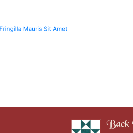
T
ious
Fringilla Mauris Sit Amet
:
IGATION
Back 