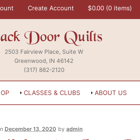
ount
Create Account
$
0.00
0 items
ack Door Quilts
2503 Fairview Place, Suite W
Greenwood, IN 46142
(317) 882-2120
HOP
CLASSES & CLUBS
ABOUT US
on
December 13, 2020
by
admin