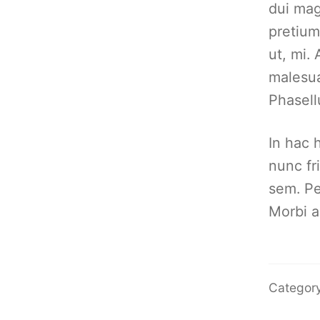
dui mag
pretium
ut, mi.
malesua
Phasell
In hac h
nunc fri
sem. Pe
Morbi a
Categor