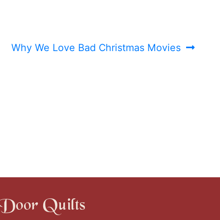
Next
Why We Love Bad Christmas Movies
post:
Door Quilts