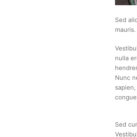
Sed ali
mauris.
Vestibu
nulla e
hendrer
Nunc ne
sapien,
congue 
Sed cur
Vestibu