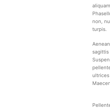
aliquam,
Phasell
non, nu
turpis.
Aenean 
sagittis
Suspend
pellent
ultrices
Maecena
Pellent