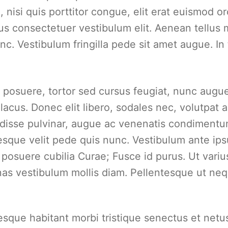
 nisi quis porttitor congue, elit erat euismod orc
us consectetuer vestibulum elit. Aenean tellus
nc. Vestibulum fringilla pede sit amet augue. In
posuere, tortor sed cursus feugiat, nunc augue 
 lacus. Donec elit libero, sodales nec, volutpat a,
isse pulvinar, augue ac venenatis condimentum
esque velit pede quis nunc. Vestibulum ante ipsu
 posuere cubilia Curae; Fusce id purus. Ut varius
s vestibulum mollis diam. Pellentesque ut neq
esque habitant morbi tristique senectus et netu